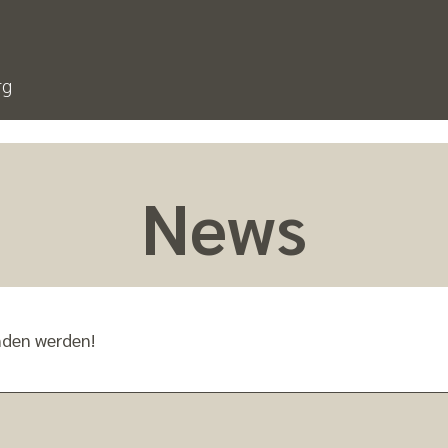
rg
News
nden werden!